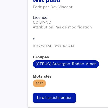
test publi
Écrit par
Dev
Vincent
Licence
:
CC BY-ND
Attribution Pas de modification
y
10/2/2024, 8:27:43 AM
Groupes
[STRUC] Auvergne-Rhône-Alpes
Mots clés
test
Lire l'article entier