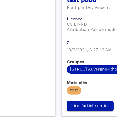
test publi
Écrit par
Dev
Vincent
Licence
:
CC BY-ND
Attribution Pas de modif
y
10/2/2024, 8:27:42 AM
Groupes
[STRUC] Auvergne-Rhô
Mots clés
test
Lire l'article entier