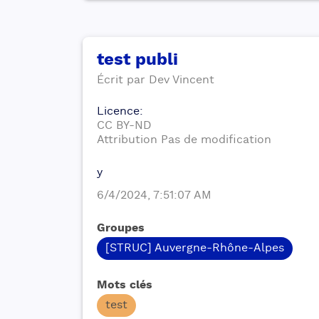
test publi
Écrit par
Dev
Vincent
Licence
:
CC BY-ND
Attribution Pas de modification
y
6/4/2024, 7:51:07 AM
Groupes
[STRUC] Auvergne-Rhône-Alpes
Mots clés
test