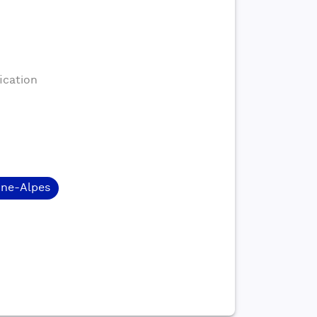
ication
ne-Alpes