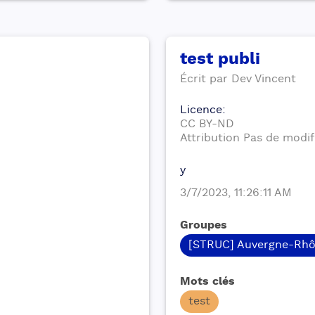
test publi
Écrit par
Dev
Vincent
Licence
:
CC BY-ND
Attribution Pas de modif
y
3/7/2023, 11:26:11 AM
Groupes
[STRUC] Auvergne-Rhô
Mots clés
test