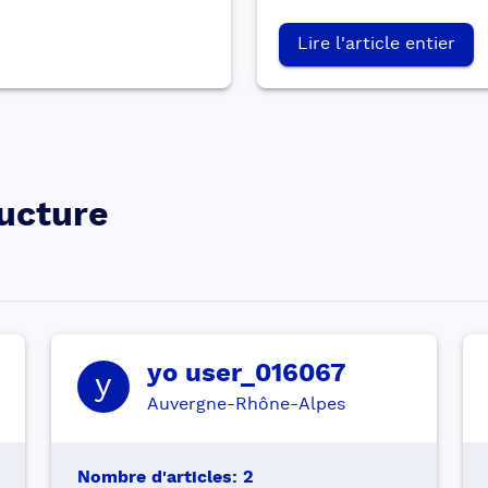
Lire l'article entier
ructure
yo
user_016067
y
Auvergne-Rhône-Alpes
Nombre d'articles
:
2