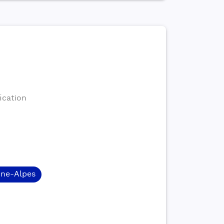
ication
ne-Alpes