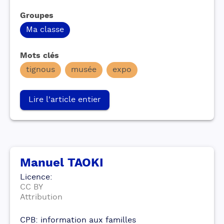
Groupes
Ma classe
Mots clés
tignous
musée
expo
Lire l'article entier
Manuel TAOKI
Licence
:
CC BY
Attribution
CPB: information aux familles