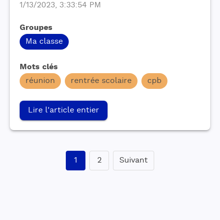
1/13/2023, 3:33:54 PM
Groupes
Ma classe
Mots clés
réunion
rentrée scolaire
cpb
Lire l'article entier
1
2
Suivant