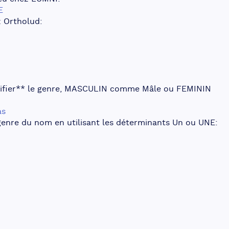
E
z Ortholud:
entifier** le genre, MASCULIN comme Mâle ou FEMININ 
as
 genre du nom en utilisant les déterminants Un ou UNE: 