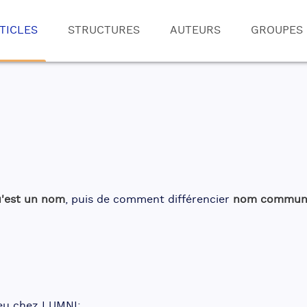
TICLES
STRUCTURES
AUTEURS
GROUPES
u'est un nom
, puis de comment différencier 
nom commun
jeu chez LUMNI: