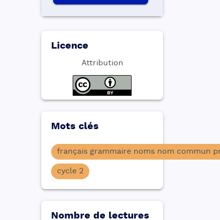
Licence
Attribution
Mots clés
français grammaire noms nom commun pro
cycle 2
Nombre de lectures